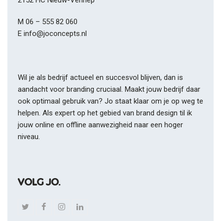
2152 HC Nieuw-Vennep
twitter
facebook
linkedin
instagram
M
06 – 555 82 060
E
info@joconcepts.nl
Wil je als bedrijf actueel en succesvol blijven, dan is
aandacht voor branding cruciaal. Maakt jouw bedrijf daar
ook optimaal gebruik van? Jo staat klaar om je op weg te
helpen. Als expert op het gebied van brand design til ik
jouw online en offline aanwezigheid naar een hoger
niveau.
VOLG JO.
T
F
I
L