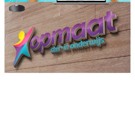
T
0252 - 68 44 33
M
06 - 555 82 060
E
info@joconcepts.nl
twitter
facebook
linkedin
instagram