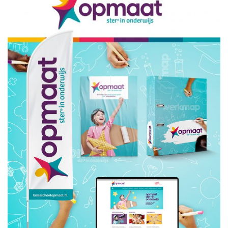
Dit is
Jo.
Portfoli
jo.
Contact
jo.
Noordhavenpoort 5
2152 HC Nieuw-Vennep