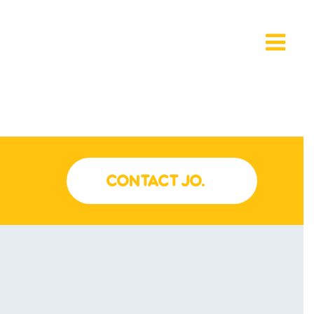
Noordhavenpoort 5
2152 HC Nieuw-Vennep
CONTACT JO.
M
06 - 555 82 060
E
info@joconcepts.nl
twitter
facebook
linkedin
instagram