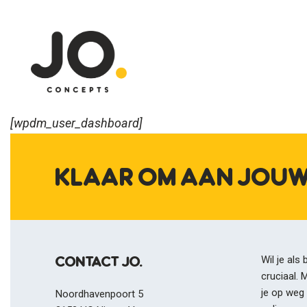
[wpdm_user_dashboard]
Dit is
Jo
KLAAR OM AAN JOUW
Portfo
CONTACT jo.
Wil je als
Conta
cruciaal. 
je op weg 
Noordhavenpoort 5